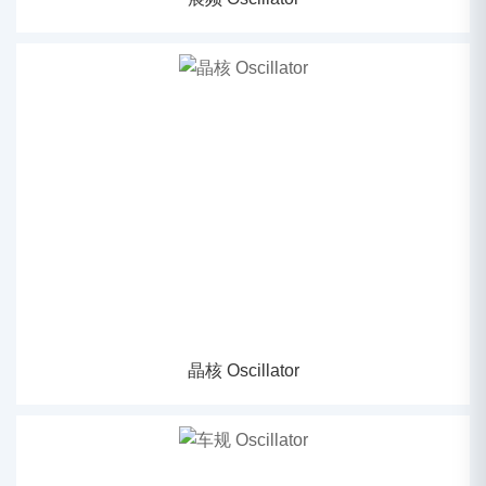
晶核 Oscillator