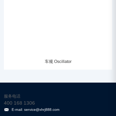
车规 Oscillator
服务电话
400 168 1306
E-mail: service@xhrj888.com