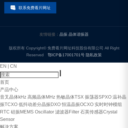
联系免费看片网址
友情链接：
晶振
晶体谐振器
版权所有 Copyright© 免费看片网址科技股份有限公司 All Right
Reserved
鄂ICP备17001701号
隐私政策
EN
|
CN
首页
产品中心
音叉晶体kHz
高频晶体MHz
热敏晶体TSX
振荡器SPXO
温补晶
振TCXO
低抖动差分晶振DXO
恒温晶振OCXO
实时时钟模组
RTC
硅振MEMS Oscillator
滤波器Filter
石英传感器Crystal
Sensor
解决方案