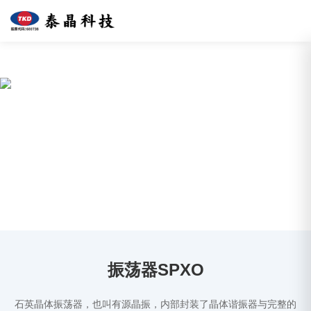
免费看片网址,免费看片18禁,手
机成人看片,黄色片手机看片
产品中心
致力于成为值得信赖的国际一流频控器件制造企业
振荡器SPXO
石英晶体振荡器，也叫有源晶振，内部封装了晶体谐振器与完整的