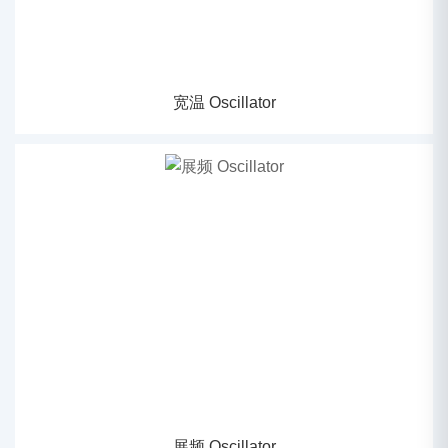
宽温 Oscillator
展频 Oscillator