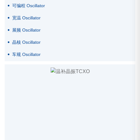
可编程 Oscillator
宽温 Oscillator
展频 Oscillator
晶核 Oscillator
车规 Oscillator