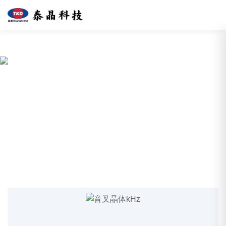
免费看片网址,免费看片18禁,手
机成人看片,黄色片手机看片
产品中心
致力于成为值得信赖的国际一流频控器件制造企业